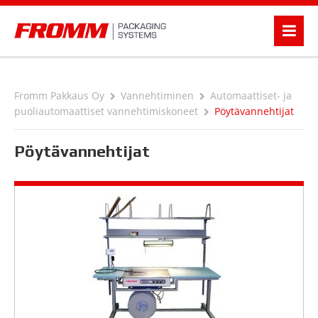
Fromm Pakkaus Oy
Vannehtiminen
Automaattiset- ja
puoliautomaattiset vannehtimiskoneet
Pöytävannehtijat
Pöytävannehtijat