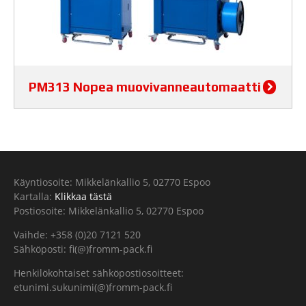
PM313 Nopea muovivanneautomaatti
Käyntiosoite: Mikkelänkallio 5, 02770 Espoo
Kartalla:
Klikkaa tästä
Postiosoite: Mikkelänkallio 5, 02770 Espoo
Vaihde: +358 (0)20 7121 520
Sähköposti: fi(@)fromm-pack.fi
Henkilökohtaiset sähköpostiosoitteet:
etunimi.sukunimi(@)fromm-pack.fi