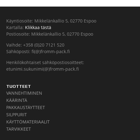
Käyntiosoite: Mikkelänkallio 5, 02770 Espoo
Kartalla:
Klikkaa tästä
Postiosoite: Mikkelänkallio 5, 02770 Espoo
Vaihde: +358 (0)20 7121 520
Sähköposti: fi(@)fromm-pack.fi
Henkilökohtaiset sähköpostiosoitteet:
etunimi.sukunimi(@)fromm-pack.fi
TUOTTEET
VANNEHTIMINEN
KÄÄRINTÄ
PAKKAUSTÄYTTEET
SILPPURIT
KÄYTTÖMATERIAALIT
TARVIKKEET